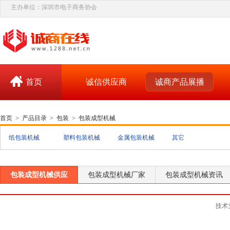
主办单位：深圳市电子商务协会
首页
诚信供应商
诚商产品展播
首页
>
产品目录
>
包装
>
包装成型机械
纸包装机械
塑料包装机械
金属包装机械
其它
包装成型机械供应
包装成型机械厂家
包装成型机械资讯
技术