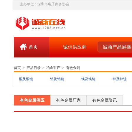
主办单位：深圳市电子商务协会
首页
诚信供应商
诚商产品展播
首页
>
产品目录
>
冶金矿产
>
有色金属
铜及铜锭
铝及铝锭
镁及镁锭
锌及锌锭
有色金属供应
有色金属厂家
有色金属资讯