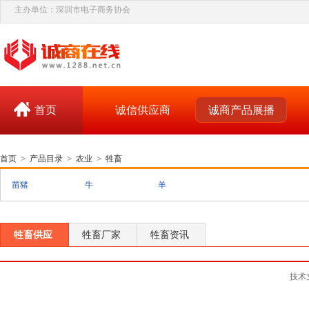
主办单位：深圳市电子商务协会
首页
诚信供应商
诚商产品展播
首页
>
产品目录
>
农业
>
牲畜
苗猪
牛
羊
牲畜供应
牲畜厂家
牲畜资讯
技术