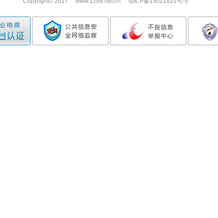
Copyright© 2017 www.1288.net.cn 鄂ICP备15021821号-5