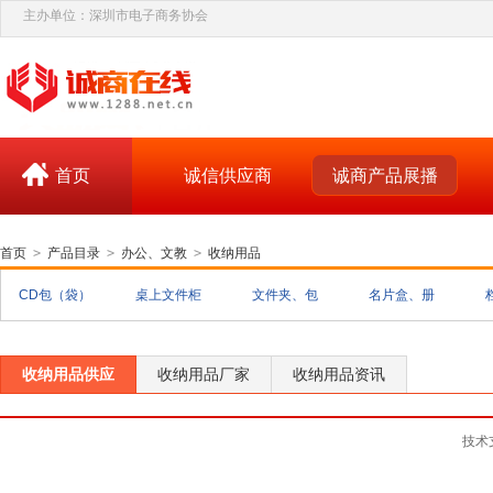
主办单位：深圳市电子商务协会
首页
诚信供应商
诚商产品展播
首页
>
产品目录
>
办公、文教
>
收纳用品
CD包（袋）
桌上文件柜
文件夹、包
名片盒、册
（架）
收纳用品供应
收纳用品厂家
收纳用品资讯
技术